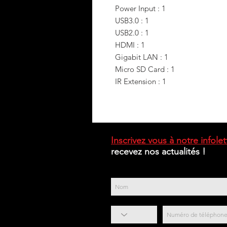
Power Input : 1
USB3.0 : 1
USB2.0 : 1
HDMI : 1
Gigabit LAN : 1
Micro SD Card : 1
IR Extension : 1
Inscrivez vous à notre infolet
recevez nos actualités !