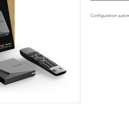
Configuration auto
Config file pour Z1
1. Allez dans le menu
1339.
Une mise à jour BET
Appuyez sur le bouto
la mise à jour;
2. Allez au MENU PRIN
APPLICATIONS
-> appuyez ok sur 
-> positionnez vous
CREATION
-> pesez en ordre s
JAUNE puis BLEU
-> le menu secret va
-> on met le code : d
Le boitier va télécha
-> une fois que le bo
diablo pro elite en h