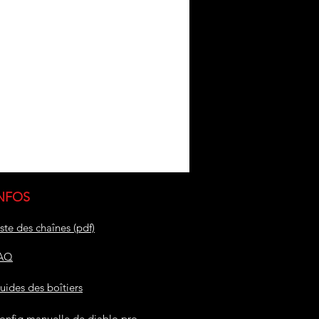
NFOS
iste des chaînes (pdf)
AQ
uides des boîtiers
onfig manuelle de diablo pro