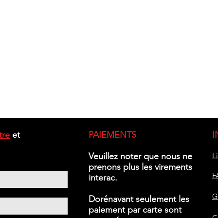
tre
et
PAIEMENTS
I
Veuillez noter que nous ne
L
prenons plus les virements
F
interac.
G
Dorénavant seulement les
paiement par carte sont
C