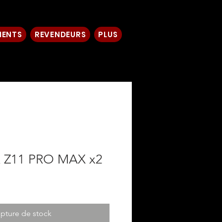
ENTS
REVENDEURS
PLUS
Z11 PRO MAX x2
rix
romotionnel
pture de stock