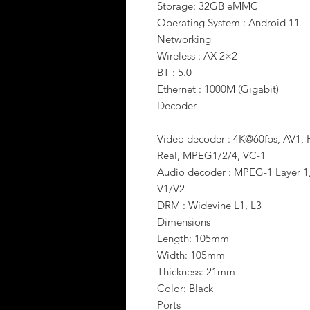
Storage: 32GB eMMC
Operating System : Android 11
Networking
Wireless : AX 2×2
BT : 5.0
Ethernet : 1000M (Gigabit)
Decoder
Video decoder : 4K@60fps, AV1,
Real, MPEG1/2/4, VC-1
Audio decoder : MPEG-1 Layer 1
V1/V2
DRM : Widevine L1, L3
Dimensions
Length: 105mm
Width: 105mm
Thickness: 21mm
Color: Black
Ports