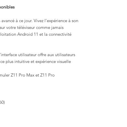
portal url de diablo 
ponibles
vous n’aurez pas à l
s avancé à ce jour. Vivez l’expérience à son
 sur votre téléviseur comme jamais
oitation Android 11 et la connectivité
terface utilisateur offre aux utilisateurs
 plus intuitive et expérience visuelle
muler Z11 Pro Max et Z11 Pro
60)