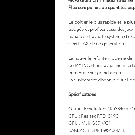
4K Android OTT media streamer
Plusieurs paliers de quantités dis
Le boîtier le plus rapide et le plu
apogée et profitez aussi des jeux
auparavant avec le système d’expl
sans fil AX de 6e génération.
La nouvelle refonte moderne de l’in
de MYTVOnline3 avec une interface
immersive sur grand écran.
Exclusivement disponible sur For
Spécifications
Output Resolution: 4K (3840 x 21
CPU : Realtek RTD1319C
GPU : Mali-G57 MC1
RAM: 4GB DDR4 @2400MHz