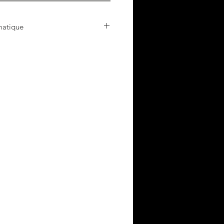
matique
1 PRO et Z11 PRO MAX
 de mise à jour et appuyez sur
A va pop-up.
n de couleur rouge et téléchargez
CIPAL où il y a toute les
l’onglet INFORMATION SYSTÈME
 sur LA SECTION DATE DE
ur le bouton ROUGE puis VERT puis
 apparaître
iablo3
rger la mise à jour puis redémarrer
itier redémarre vous verrez le logo
aut à gauche dans le menu, le