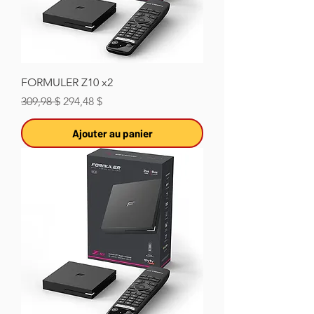
FORMULER Z10 x2
Prix original
Prix promotionnel
309,98 $
294,48 $
Ajouter au panier