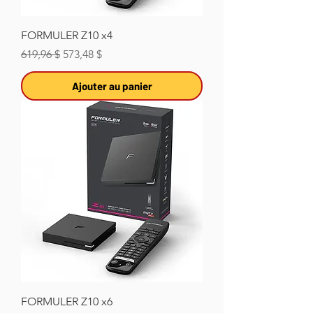
FORMULER Z10 x4
Prix original
Prix promotionnel
619,96 $
573,48 $
Ajouter au panier
FORMULER Z10 x6