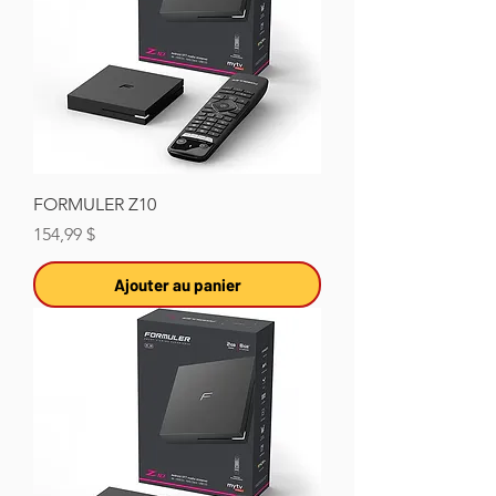
FORMULER Z10
Prix
154,99 $
Ajouter au panier