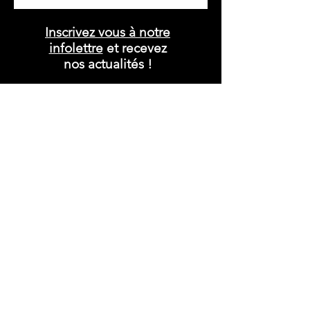
Inscrivez vous à notre
infolettre
et recevez
nos actualités !
S'ABONNER MAINTENANT
PAIEMENTS
Veuillez noter que nous ne prenons plus
les virements interac.