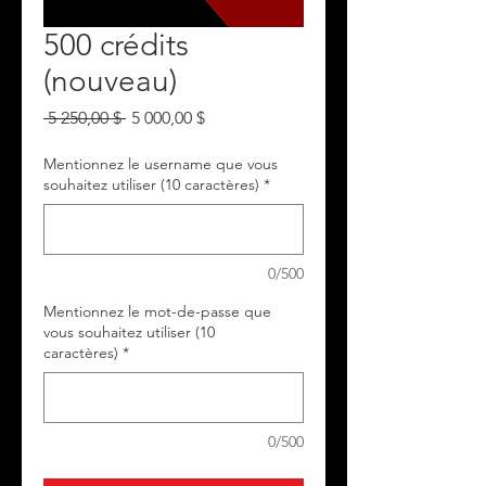
500 crédits
(nouveau)
Prix
Prix
 5 250,00 $ 
5 000,00 $
original
promotionnel
Mentionnez le username que vous
souhaitez utiliser (10 caractères)
*
0/500
Mentionnez le mot-de-passe que
vous souhaitez utiliser (10
caractères)
*
0/500